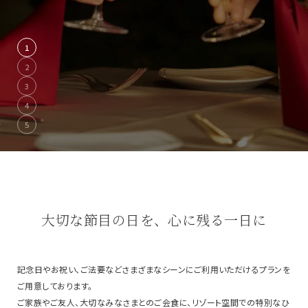
1
2
3
4
5
大切な節目の日を、心に残る一日に
記念日やお祝い、ご法要などさまざまなシーンにご利用いただけるプランを
ご用意しております。
ご家族やご友人、大切なみなさまとのご会食に、リゾート空間での特別なひ