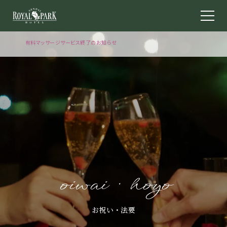
有料マッサージサービス終了のお知らせ
【2026年10月1日より】無料シャトルバスに関するお知らせ
【2026年5月～9月】中国料理「桂花苑」定休日のお知らせ
oiwai · hoyo
お祝い・法要